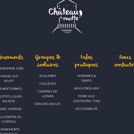
vènements
Groupes &
Infos
Nous
scolaires
pratiques
contacte
OGRAMME 2026
SCOLAIRES
HORAIRES &
CHASSE AUX
TARIFS
ŒUFS
COLLÈGES
NOUS TROUVER
S NOCTURNES
CENTRES DE
LOISIRS
FOIRE AUX
S P’TITS LOUPS
QUESTIONS / FAQ
EN FÊTE
GROUPE ADULTE
ACCESSIBILITÉ
IRÉE THÉÂTRE
ALLOWEEN AU
CHÂTEAU
ÉVÉNEMENTS