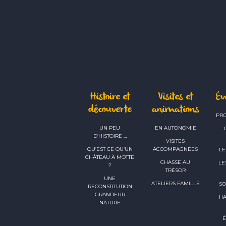
Histoire et
Visites et
É
découverte
animations
PR
UN PEU
EN AUTONOMIE
D’HISTOIRE …
VISITES
QU’EST CE QU’UN
ACCOMPAGNÉES
LE
CHÂTEAU À MOTTE
CHASSE AU
LE
?
TRÉSOR
UNE
ATELIERS FAMILLE
SO
RECONSTITUTION
GRANDEUR
H
NATURE