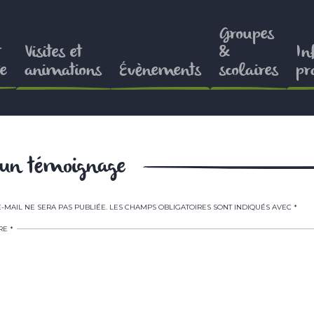
Groupes
t
Visites et
&
In
e
animations
Évènements
scolaires
pr
r un témoignage
-MAIL NE SERA PAS PUBLIÉE.
LES CHAMPS OBLIGATOIRES SONT INDIQUÉS AVEC
*
RE
*