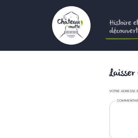
Aller
au
contenu
Histoire e
principal
découvert
Laisse
VOTRE ADRESSE E
COMMENTAI