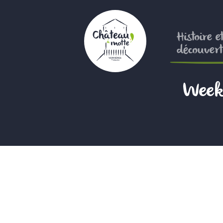
Aller
au
contenu
Histoire e
principal
découvert
Week