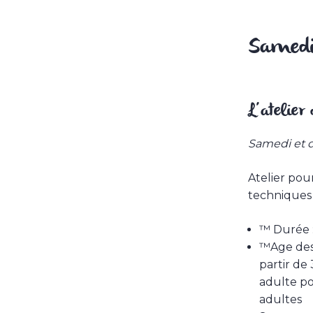
Samedi
L’atelier
Samedi et 
Atelier pour
techniques 
™ Durée :
™Age des 
partir de
adulte pou
adultes