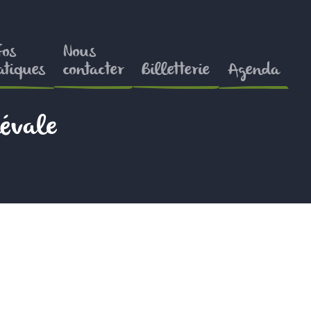
fos
Nous
atiques
contacter
Billetterie
Agenda
évale