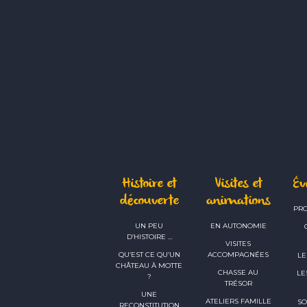
Histoire et
Visites et
É
découverte
animations
PR
UN PEU
EN AUTONOMIE
D’HISTOIRE …
VISITES
QU’EST CE QU’UN
ACCOMPAGNÉES
LE
CHÂTEAU À MOTTE
CHASSE AU
LE
?
TRÉSOR
UNE
ATELIERS FAMILLE
SO
RECONSTITUTION