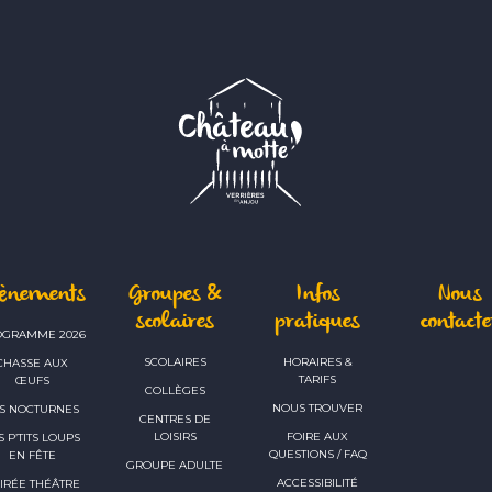
vènements
Groupes &
Infos
Nous
scolaires
pratiques
contacte
OGRAMME 2026
SCOLAIRES
HORAIRES &
CHASSE AUX
TARIFS
ŒUFS
COLLÈGES
NOUS TROUVER
S NOCTURNES
CENTRES DE
LOISIRS
FOIRE AUX
S P’TITS LOUPS
QUESTIONS / FAQ
EN FÊTE
GROUPE ADULTE
ACCESSIBILITÉ
IRÉE THÉÂTRE