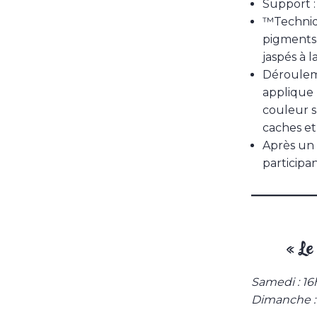
Support :
™Techniq
pigments 
jaspés à 
Dérouleme
applique 
couleur su
caches et
Après un 
participan
« Le
Samedi : 1
Dimanche 