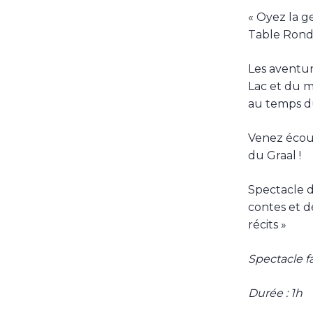
« Oyez la g
Table Rond
Les aventur
Lac et du 
au temps du
Venez écou
du Graal !
Spectacle 
contes et d
récits »
Spectacle fa
Durée : 1h