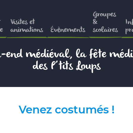
Groupes
t
Visites et
&
In
e
animations
Évènements
scolaires
pr
-end médiéval, la fête médi
des P’tits Loups
Venez costumés !