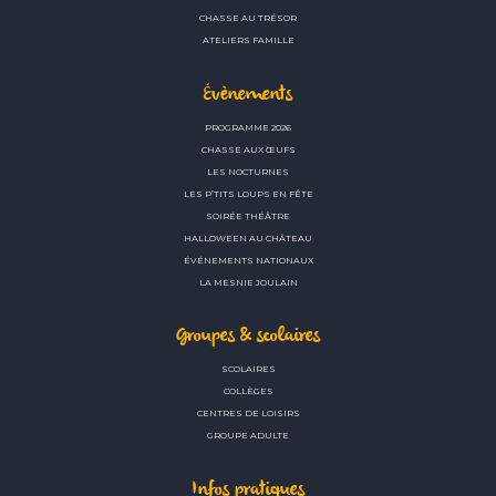
CHASSE AU TRÉSOR
ATELIERS FAMILLE
Évènements
PROGRAMME 2026
CHASSE AUX ŒUFS
LES NOCTURNES
LES P’TITS LOUPS EN FÊTE
SOIRÉE THÉÂTRE
HALLOWEEN AU CHÂTEAU
ÉVÉNEMENTS NATIONAUX
LA MESNIE JOULAIN
Groupes & scolaires
SCOLAIRES
COLLÈGES
CENTRES DE LOISIRS
GROUPE ADULTE
Infos pratiques