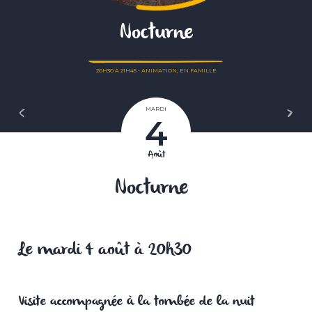
Nocturne
20H30
À
21H45
-
ANIMATION
,
EN FAMILLE
Publié
le
Navigation
MARDI
Article
Article
4
de
précédent
suivant
l’article
Août
Nocturne
Le mardi 4 août à 20h30
Visite accompagnée à la tombée de la nuit