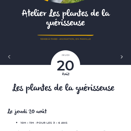
Atelier Les plantes de la
guérisseuse
10H00
À
11H00
-
ANIMATION
,
EN FAMILLE
Publié
le
Navigation
JEUDI
Article
Article
20
de
précédent
suivant
l’article
Août
Les plantes de la guérisseuse
Le jeudi 20 août
10H – 11H : POUR LES 3 – 6 ANS