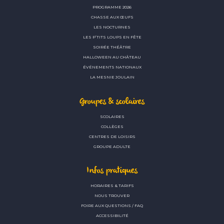
PROGRAMME 2026
CHASSE AUX ŒUFS
LES NOCTURNES
LES P’TITS LOUPS EN FÊTE
SOIRÉE THÉÂTRE
HALLOWEEN AU CHÂTEAU
ÉVÉNEMENTS NATIONAUX
LA MESNIE JOULAIN
Groupes & scolaires
SCOLAIRES
COLLÈGES
CENTRES DE LOISIRS
GROUPE ADULTE
Infos pratiques
HORAIRES & TARIFS
NOUS TROUVER
FOIRE AUX QUESTIONS / FAQ
ACCESSIBILITÉ