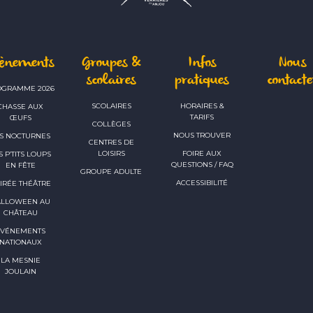
vènements
Groupes &
Infos
Nous
scolaires
pratiques
contacte
OGRAMME 2026
SCOLAIRES
HORAIRES &
CHASSE AUX
TARIFS
ŒUFS
COLLÈGES
NOUS TROUVER
S NOCTURNES
CENTRES DE
LOISIRS
FOIRE AUX
S P’TITS LOUPS
QUESTIONS / FAQ
EN FÊTE
GROUPE ADULTE
ACCESSIBILITÉ
IRÉE THÉÂTRE
ALLOWEEN AU
CHÂTEAU
ÉVÉNEMENTS
NATIONAUX
LA MESNIE
JOULAIN