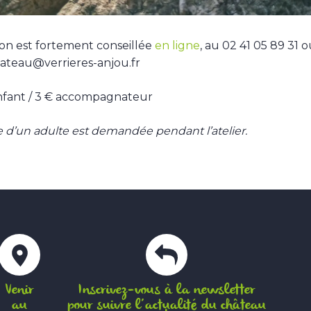
ion est fortement conseillée
en ligne
, au 02 41 05 89 31 o
hateau@verrieres-anjou.fr
enfant / 3 € accompagnateur
 d’un adulte est demandée pendant l’atelier.
Venir
Inscrivez-vous à la newsletter
au
pour suivre l’actualité du château