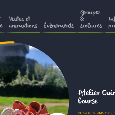
Groupes
t
Visites et
&
In
e
animations
Évènements
scolaires
pr
Publié
le
Atelier Cuir
bourse
11H15
À
12H15
-
ANIMATION
,