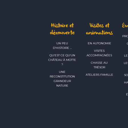
Histoire et
Visites et
É
découverte
animations
PR
UN PEU
EN AUTONOMIE
D’HISTOIRE …
VISITES
QU’EST CE QU’UN
ACCOMPAGNÉES
LE
CHÂTEAU À MOTTE
CHASSE AU
LE
?
TRÉSOR
UNE
ATELIERS FAMILLE
SO
RECONSTITUTION
GRANDEUR
H
NATURE