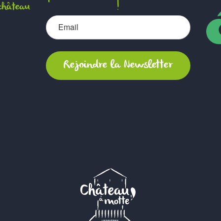
château
!