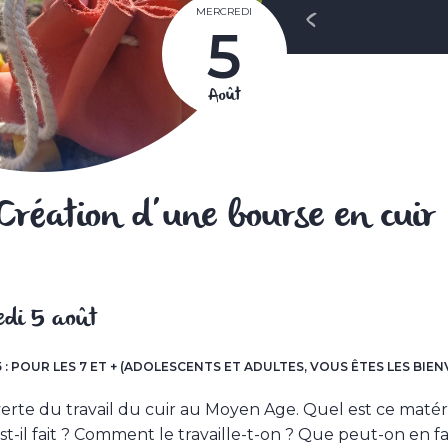
Navigation
MERCREDI
Article
5
de
précédent
l’article
Août
Création d’une bourse en cuir
edi 5 août
H15 : POUR LES 7 ET + (ADOLESCENTS ET ADULTES, VOUS ÊTES LES BIE
erte du travail du cuir au Moyen Age. Quel est ce matér
-il fait ? Comment le travaille-t-on ? Que peut-on en fa