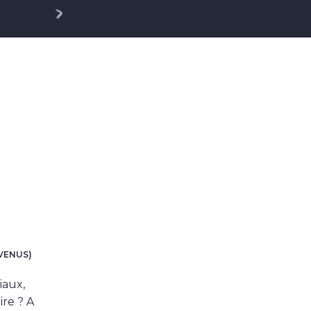
Article
suivant
NVENUS)
iaux,
ire ? A