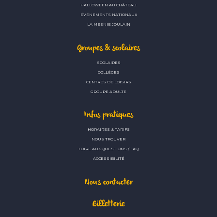
HALLOWEEN AU CHÂTEAU
ÉVÉNEMENTS NATIONAUX
LA MESNIE JOULAIN
Groupes & scolaires
SCOLAIRES
COLLÈGES
CENTRES DE LOISIRS
GROUPE ADULTE
Infos pratiques
HORAIRES & TARIFS
NOUS TROUVER
FOIRE AUX QUESTIONS / FAQ
ACCESSIBILITÉ
Nous contacter
Billetterie