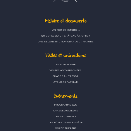
Histoire et découverte
UN PEU D’HISTOIRE …
QU’EST CE QU’UN CHÂTEAU À MOTTE ?
UNE RECONSTITUTION GRANDEUR NATURE
Visites et animations
EN AUTONOMIE
VISITES ACCOMPAGNÉES
CHASSE AU TRÉSOR
ATELIERS FAMILLE
Évènements
PROGRAMME 2026
CHASSE AUX ŒUFS
LES NOCTURNES
LES P’TITS LOUPS EN FÊTE
SOIRÉE THÉÂTRE